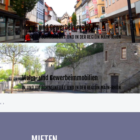
Wohn- und Gewerbeimmobilien
IN UND UM SCHWEINFURT UND IN DER REGION MAIN-RHÖN
Wohn- und Gewerbeimmobilien
IN UND UM SCHWEINFURT UND IN DER REGION MAIN-RHÖN
‹
›
MIETEN